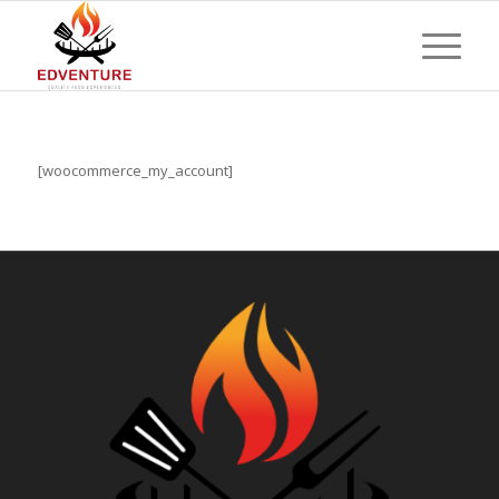
[woocommerce_my_account]